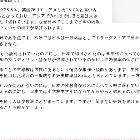
28.5％、英国26.1％、アメリカ13.7％と高い内
9％となっており、アジアでみればそれほど差は大き
なり遅れています。なぜ日本でここまでピルの内服
いくつかの理由が挙げられます。
難である点です。欧米ではピルは一般薬品としてドラッグストアで簡単
きません。
年代から認可されていたのに対し、日本で認可されたのは90年代に入って
ルの持つデメリットばかりが強調されているのがピルの内服率の低さに
ることの主導権は男性にあるという偏見が根強い傾向があります。男性
を使用した場合の一般的な避妊失敗率は25％とも言われています。一方
ピルが使われないのには、日本の性教育が欧米に比べて大幅に遅れてい
えるのに対し、日本では小学校中学年になってからやっと始めるのが現
を使う人は少数派にとどまっています。ですが、望まない妊娠を避ける
ることも確かでしょう。