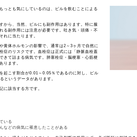
もっとも気にしているのは、ピルを飲むことによる
すから、当然、ピルにも副作用はあります。特に服
れる副作用には注意が必要です。吐き気・頭痛・不
それに当たります。
や黄体ホルモンの影響で、通常は2～3ヶ月で自然に
栓症のリスクです。血栓症は正式には「静脈血栓蓋
できて詰まる病気です。肺塞栓症・脳梗塞・心筋梗
あります。
起こす割合が0.01～0.05％であるのに対し、ピル
増えるというデータがあります。
記に該当する方です。
ている
んなどの病気に罹患したことがある