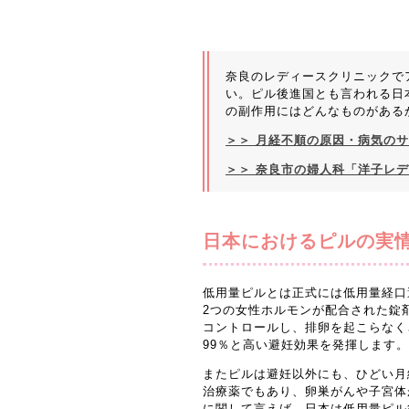
奈良のレディースクリニックで
い。ピル後進国とも言われる日
の副作用にはどんなものがある
＞＞ 月経不順の原因・病気の
＞＞ 奈良市の婦人科「洋子レ
日本におけるピルの実情
低用量ピルとは正式には低用量経口
2つの女性ホルモンが配合された錠
コントロールし、排卵を起こらなく
99％と高い避妊効果を発揮します。
またピルは避妊以外にも、ひどい月
治療薬でもあり、卵巣がんや子宮体
に関して言えば、日本は低用量ピル