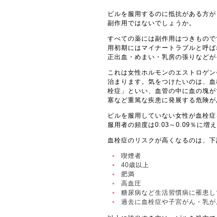
ピルを服用するのに抵抗がある方が
副作用ではないでしょうか。
すべての薬には副作用はつきもので
用初期にはマイナートラブルと呼ば
正出血・めまい・乳房の張りなどが
これは女性ホルモンのエストロゲン
治まります。気をつけたいのは、血
栓症」といい、血管の中に血の塊が
塞など重篤な疾患に発展する危険が
ピルを服用していない女性が血栓症を
服用者の頻度は0.03～0.09％に
血栓症のリスクが高くなるのは、下
喫煙者
40歳以上
肥満
高血圧
糖尿病など生活習慣病に罹患し
過去に血栓症や子宮がん・乳が