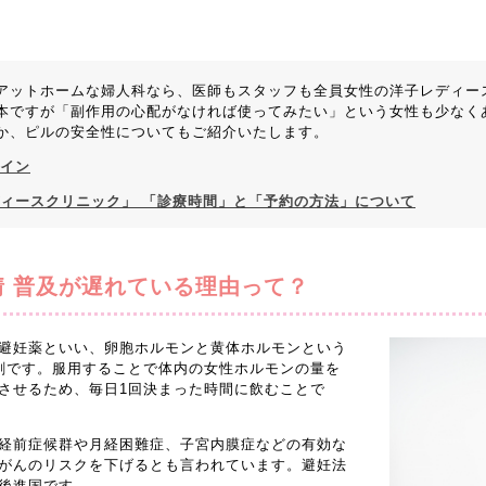
アットホームな婦人科なら、医師もスタッフも全員女性の洋子レディー
本ですが「副作用の心配がなければ使ってみたい」という女性も少なく
か、ピルの安全性についてもご紹介いたします。
サイン
ディースクリニック」 「診療時間」と「予約の方法」について
 普及が遅れている理由って？
避妊薬といい、卵胞ホルモンと黄体ホルモンという
剤です。服用することで体内の女性ホルモンの量を
させるため、毎日1回決まった時間に飲むことで
経前症候群や月経困難症、子宮内膜症などの有効な
がんのリスクを下げるとも言われています。避妊法
後進国です。