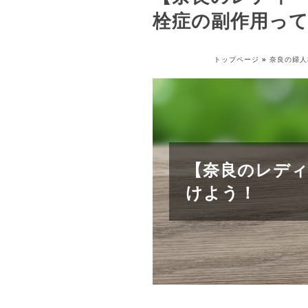
栓症の副作用っ
トップページ
»
奈良の婦人
【奈良のレデ
けよう！