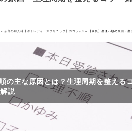
»
奈良の婦人科【洋子レディースクリニック】のコラム3
»
【奈良】生理不順の原因・生
順の主な原因とは？生理周期を整える
も解説